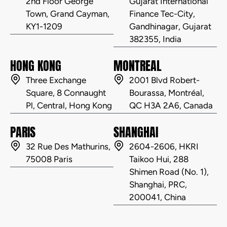
2nd Floor George
Gujarat International
Town, Grand Cayman,
Finance Tec-City,
KY1-1209
Gandhinagar, Gujarat
382355, India
HONG KONG
MONTREAL
Three Exchange
2001 Blvd Robert-
Square, 8 Connaught
Bourassa, Montréal,
Pl, Central, Hong Kong
QC H3A 2A6, Canada
PARIS
SHANGHAI
32 Rue Des Mathurins,
2604-2606, HKRI
75008 Paris
Taikoo Hui, 288
Shimen Road (No. 1),
Shanghai, PRC,
200041, China