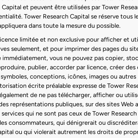
apital et peuvent être utilisées par Tower Researc
dentialité. Tower Research Capital se réserve tous le
 appliquera dans toute la mesure du possible.
ence limitée et non exclusive pour afficher et ut
ives seulement, et pour imprimer des pages du site
 immédiatement, vous ne pouvez pas copier, stocke
eproduire, publier, accorder par licence, créer de
s symboles, conceptions, icônes, images ou autres 
utorisation écrite préalable expresse de Tower Res
galement de ne pas télécharger, afficher ou utilise
 des représentations publiques, sur des sites Web au
 services qui ne sont pas ceux de Tower Research 
les consommateurs, qui dénigrerait ou discréditera
ital ou qui violerait autrement les droits de prop