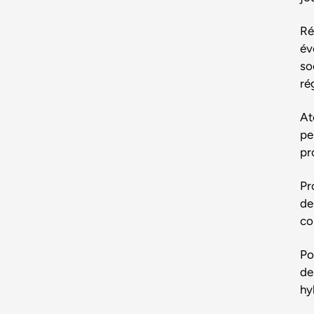
Ré
év
so
ré
At
pe
pr
Pr
de
co
Po
de
hy