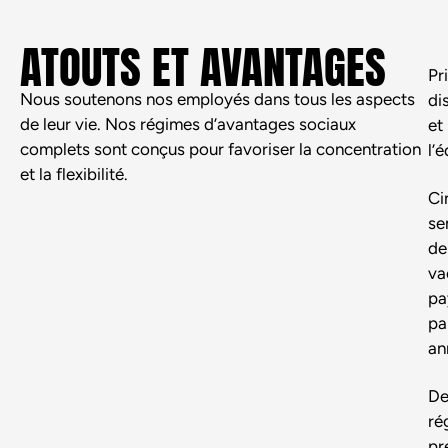
ATOUTS ET AVANTAGES
Pr
Nous soutenons nos employés dans tous les aspects
di
de leur vie. Nos régimes d’avantages sociaux
et
complets sont conçus pour favoriser la concentration
l’
et la flexibilité.
Ci
se
de
va
pa
pa
an
De
ré
pr