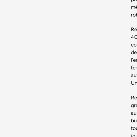
mé
ro
Ré
40
co
de
l’
(e
au
Un
Re
gr
au
bu
to
jo