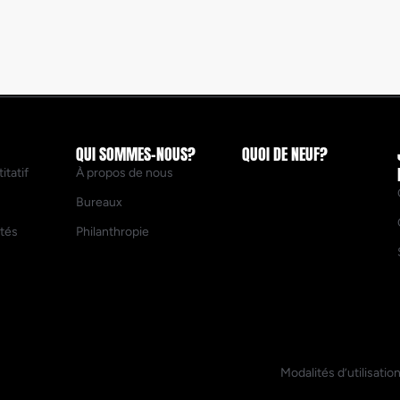
QUI SOMMES-NOUS?
QUOI DE NEUF?
itatif
À propos de nous
Bureaux
ités
Philanthropie
Modalités d’utilisatio