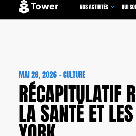
NOS ACTIVITÉS
QUI S
MAI 28, 2026
-
CULTURE
RÉCAPITULATIF R
LA SANTÉ ET L
YORK