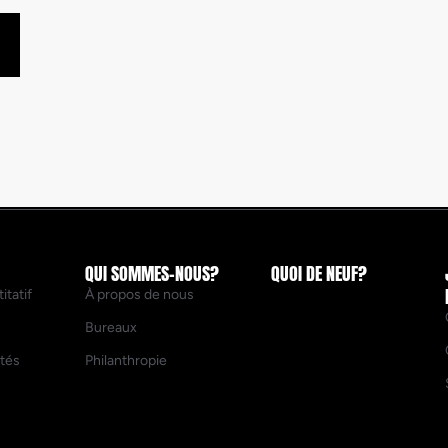
QUI SOMMES-NOUS?
QUOI DE NEUF?
itatif
À propos de nous
Bureaux
ités
Philanthropie