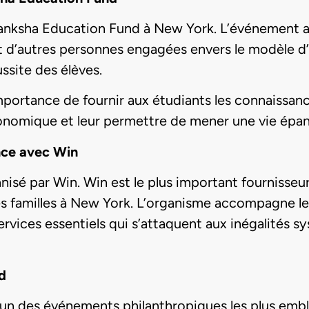
Akanksha Education Fund à New York. L’événement a
t d’autres personnes engagées envers le modèle d’
ssite des élèves.
’importance de fournir aux étudiants les connaissa
économique et leur permettre de mener une vie épa
ance avec Win
nisé par Win. Win est le plus important fournisse
s familles à New York. L’organisme accompagne les
vices essentiels qui s’attaquent aux inégalités sys
d
l’un des événements philanthropiques les plus emb