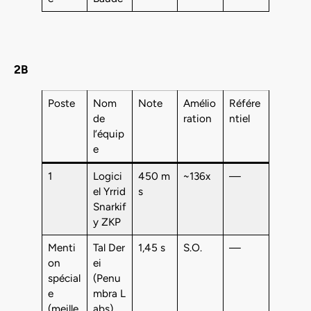
2B
Poste
Nom
Note
Amélio
Référe
de
ration
ntiel
l’équip
e
1
Logici
450 m
~136x
—
el Yrrid
s
Snarkif
y ZKP
Menti
Tal Der
1,45 s
S.O.
—
on
ei
spécial
(Penu
e
mbra L
(meille
abs)