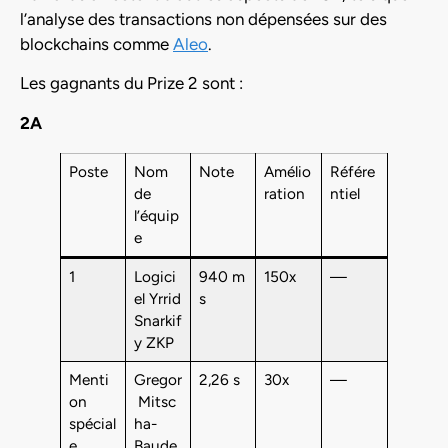
l’analyse des transactions non dépensées sur des
blockchains comme
Aleo
.
Les gagnants du Prize 2 sont :
2A
Poste
Nom
Note
Amélio
Référe
de
ration
ntiel
l’équip
e
1
Logici
940 m
150x
—
el Yrrid
s
Snarkif
y ZKP
Menti
Gregor
2,26 s
30x
—
on
Mitsc
spécial
ha-
e
Baude