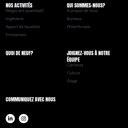
NOS ACTIVITÉS
QUI SOMMES-NOUS?
Négociant quantitatif
À propos de nous
Ingénierie
Bureaux
Apport de liquidités
Philanthropie
Entreprises
QUOI DE NEUF?
JOIGNEZ-VOUS À NOTRE
ÉQUIPE
Carrières
Culture
Stage
COMMUNIQUEZ AVEC NOUS