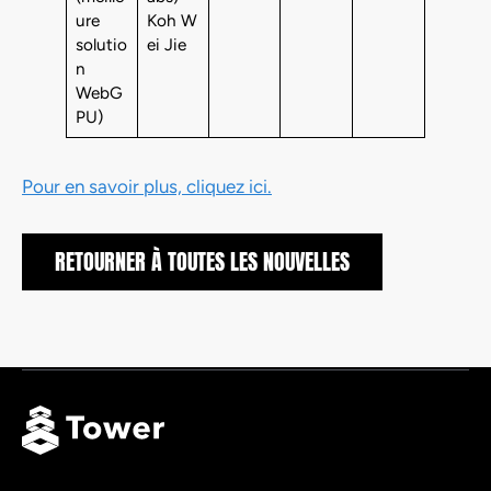
ure
Koh W
solutio
ei Jie
n
WebG
PU)
Pour en savoir plus, cliquez ici.
RETOURNER À TOUTES LES NOUVELLES