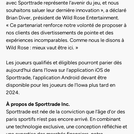
avec Sporttrade représente l’avenir du jeu, et nous
souhaitons saluer leur dernière innovation », a déclaré
Brian Diver, président de Wild Rose Entertainment.
« Ce partenariat renforce notre volonté de proposer à
nos clients des divertissements de pointe et des
expériences incomparables. Comme nous le disons à
Wild Rose : mieux vaut être ici. »
Les joueurs qualifiés et éligibles pourront parier dès
aujourd’hui dans l’Iowa sur l’application iOS de
Sporttrade, l’application Android devant être
disponible pour les joueurs de l’Iowa plus tard en
2024.
À propos de Sporttrade Inc.
Sporttrade est née de la conviction que l’âge d’or des
paris sportifs n’est pas encore arrivé. En combinant
une technologie exclusive, une conception réfléchie et
une expertise des marchés financiers, notre