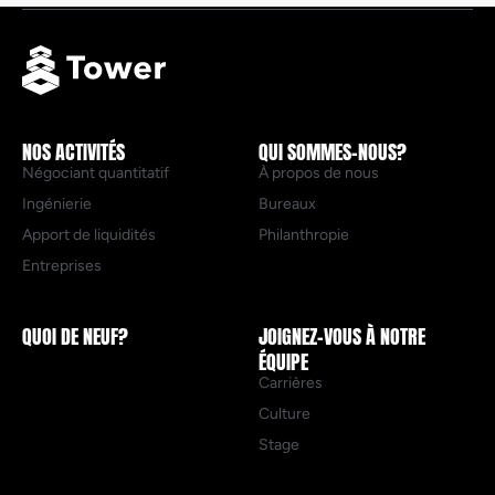
NOS ACTIVITÉS
QUI SOMMES-NOUS?
Négociant quantitatif
À propos de nous
Ingénierie
Bureaux
Apport de liquidités
Philanthropie
Entreprises
QUOI DE NEUF?
JOIGNEZ-VOUS À NOTRE
ÉQUIPE
Carrières
Culture
Stage