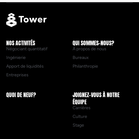
NOS ACTIVITÉS
QUI SOMMES-NOUS?
Négociant quantitatif
À propos de nous
Ingénierie
Bureaux
Apport de liquidités
Philanthropie
Entreprises
QUOI DE NEUF?
JOIGNEZ-VOUS À NOTRE
ÉQUIPE
Carrières
Culture
Stage