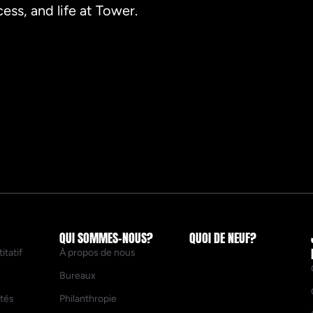
ess, and life at Tower.
QUI SOMMES-NOUS?
QUOI DE NEUF?
itatif
À propos de nous
Bureaux
ités
Philanthropie