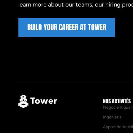
learn more about our teams, our hiring proc
BUILD YOUR CAREER AT TOWER
NOS ACTIVITÉS
Négociant quant
Ingénierie
Apport de liquid