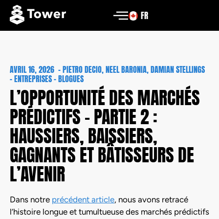
FR
AVRIL 16, 2026
-
PIETRO DECIO, NEEL BARONIA, DAMIAN STELLINGS
-
ENTREPRISES – BLOGUES
L’OPPORTUNITÉ DES MARCHÉS
PRÉDICTIFS – PARTIE 2 :
HAUSSIERS, BAISSIERS,
GAGNANTS ET BÂTISSEURS DE
L’AVENIR
Dans notre
précédent article
, nous avons retracé
l’histoire longue et tumultueuse des marchés prédictifs